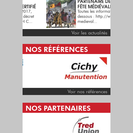
PARTENAIRE DE LA
ERTIFIÉ
FÊTE MÉDIÉVALE
n 2017,
Toutes les informations ci-
u décret
dessous : http://www.fete-
, H C...
medieval...
Voir les actualités
NOS RÉFÉRENCES
Voir nos références
NOS PARTENAIRES