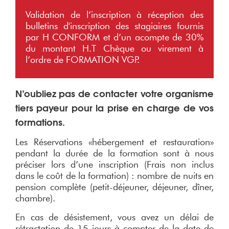
Validation de l’inscription à réception des
bulletins d'inscription des stagiaires fournis
par H CONFORM et d’un acompte de 30%
du montant H.T Chèque ou virement à
l’ordre de FORMATION VGP.
N’oubliez pas de contacter votre organisme
tiers payeur pour la prise en charge de vos
formations.
Les Réservations «hébergement et restauration»
pendant la durée de la formation sont à nous
préciser lors d’une inscription (Frais non inclus
dans le coût de la formation) : nombre de nuits en
pension complète (petit-déjeuner, déjeuner, dîner,
chambre).
En cas de désistement, vous avez un délai de
rétractation de 15 jours à compter de la date de