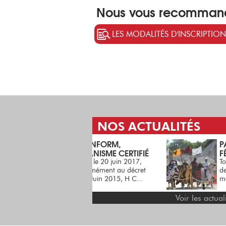
Nous vous recommand
LES MODALITÉS D'INSCRIPTION
NOS ACTUALITÉS
H CONFORM,
PARTENAIRE DE LA
ORGANISME CERTIFIÉ
FÊTE MÉDIÉVALE
Depuis le 20 juin 2017,
Toutes les informations 
conformément au décret
dessous : http://www.fe
du 30 Juin 2015, H C...
medieval...
Voir les actual