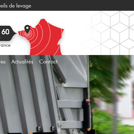
eils de levage
 60
i
rance
res
Actualités
Contact