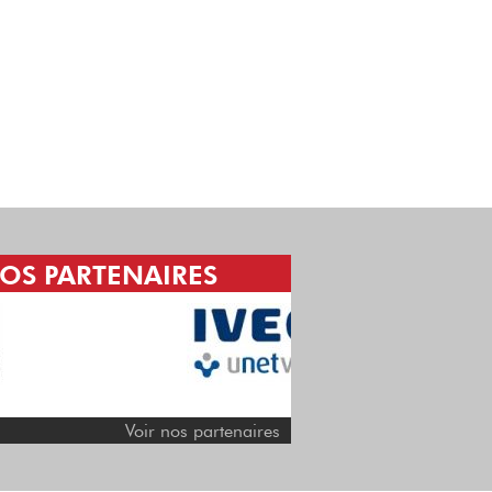
OS PARTENAIRES
H CONFORM,
ORGANISME CERTIFIÉ
Depuis le 20 juin 2017,
conformément au décret
du 30 Juin 2015, H C...
Voir nos partenaires