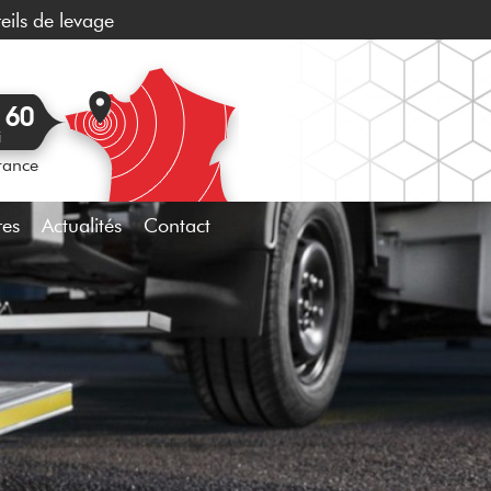
eils de levage
 60
i
rance
res
Actualités
Contact