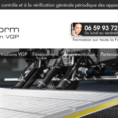
contrôle et à la vérification générale périodique des appar
06 59 93 72
Du lundi au vendred
Formation sur toute la F
rmations VGP
Financement
Réglementation
Partenai