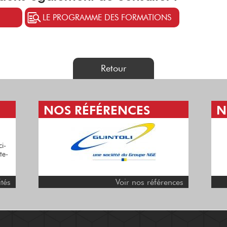
LE PROGRAMME DES FORMATIONS
Retour
NOS RÉFÉRENCES
N
RETOUR VERS LE XIV
SIÈCLE EN TERRE
FULKÉRIENNE
ci-
te-
Plus d'informations ici :
fete-medievale35.fr ...
ités
Voir nos références