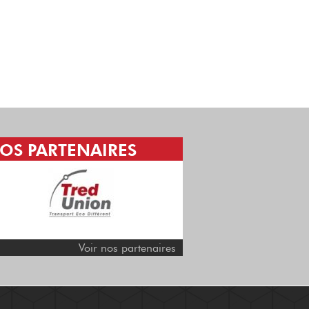
OS PARTENAIRES
H CONFORM,
ORGANISME CERTIFIÉ
Depuis le 20 juin 2017,
conformément au décret
du 30 Juin 2015, H C...
Voir nos partenaires