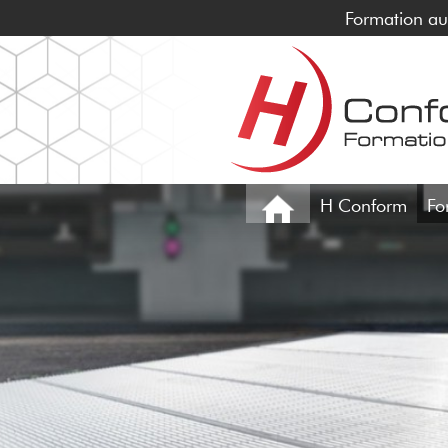
Formation au 
H Conform
Fo