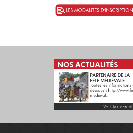
LES MODALITÉS D'INSCRIPTION
NOS ACTUALITÉS
H CONFORM,
PARTENAIRE DE LA
ORGANISME CERTIFIÉ
FÊTE MÉDIÉVALE
Depuis le 20 juin 2017,
Toutes les informations 
conformément au décret
dessous : http://www.fe
du 30 Juin 2015, H C...
medieval...
Voir les actual